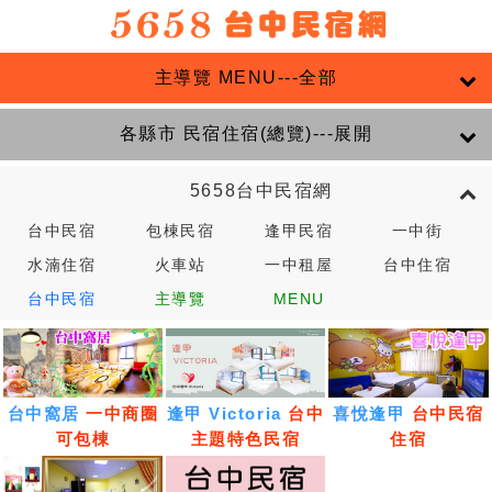
主導覽 MENU---全部
各縣市 民宿住宿(總覽)---展開
5658台中民宿網
台中民宿
包棟民宿
逢甲民宿
一中街
水湳住宿
火車站
一中租屋
台中住宿
台中民宿
主導覽
MENU
台中窩居
一中商圈
逢甲 Victoria
台中
喜悅逢甲
台中民宿
可包棟
主題特色民宿
住宿