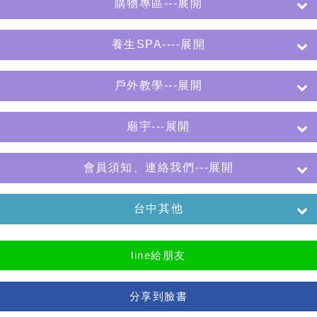
購物專區---展開
養生SPA----展開
戶外教學---展開
廟宇---展開
會員須知、連絡我們---展開
台中其他
line給朋友
分享到臉書