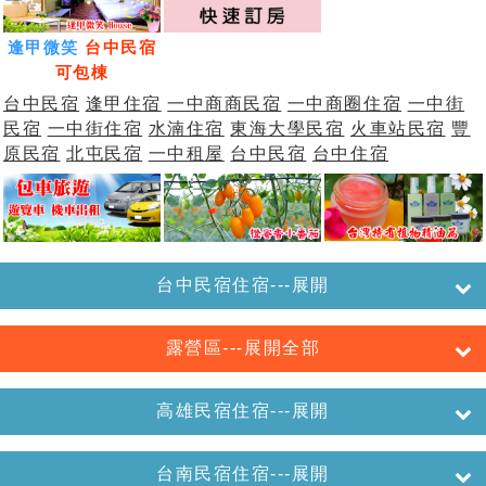
逢甲微笑
台中民宿
可包棟
台中民宿
逢甲住宿
一中商商民宿
一中商圈住宿
一中街
民宿
一中街住宿
水湳住宿
東海大學民宿
火車站民宿
豐
原民宿
北屯民宿
一中租屋
台中民宿
台中住宿
台中民宿住宿---展開
露營區---展開全部
高雄民宿住宿---展開
台南民宿住宿---展開