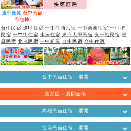
逢甲微笑
台中民宿
可包棟
台中民宿
逢甲住宿
一中商商民宿
一中商圈住宿
一中街
民宿
一中街住宿
水湳住宿
東海大學民宿
火車站民宿
豐
原民宿
北屯民宿
一中租屋
台中民宿
台中住宿
台中民宿住宿---展開
露營區---展開全部
高雄民宿住宿---展開
台南民宿住宿---展開