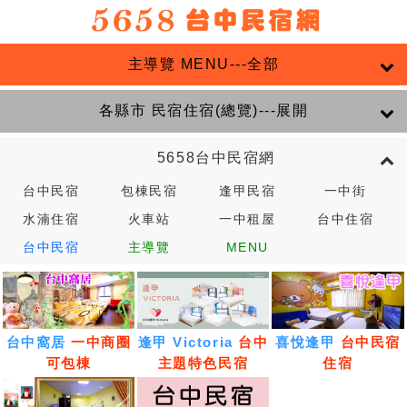
主導覽 MENU---全部
各縣市 民宿住宿(總覽)---展開
5658台中民宿網
台中民宿
包棟民宿
逢甲民宿
一中街
水湳住宿
火車站
一中租屋
台中住宿
台中民宿
主導覽
MENU
台中窩居
一中商圈
逢甲 Victoria
台中
喜悅逢甲
台中民宿
可包棟
主題特色民宿
住宿