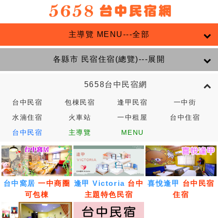
主導覽 MENU---全部
各縣市 民宿住宿(總覽)---展開
5658台中民宿網
台中民宿
包棟民宿
逢甲民宿
一中街
水湳住宿
火車站
一中租屋
台中住宿
台中民宿
主導覽
MENU
台中窩居
一中商圈
逢甲 Victoria
台中
喜悅逢甲
台中民宿
可包棟
主題特色民宿
住宿