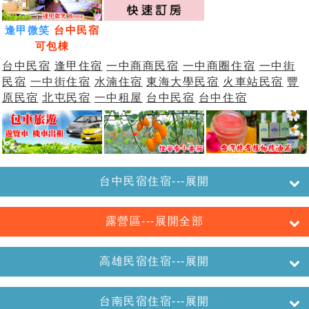
逢甲微笑
台中民宿
可包棟
台中民宿
逢甲住宿
一中商商民宿
一中商圈住宿
一中街
民宿
一中街住宿
水湳住宿
東海大學民宿
火車站民宿
豐
原民宿
北屯民宿
一中租屋
台中民宿
台中住宿
台中民宿住宿---展開
露營區---展開全部
高雄民宿住宿---展開
台南民宿住宿---展開