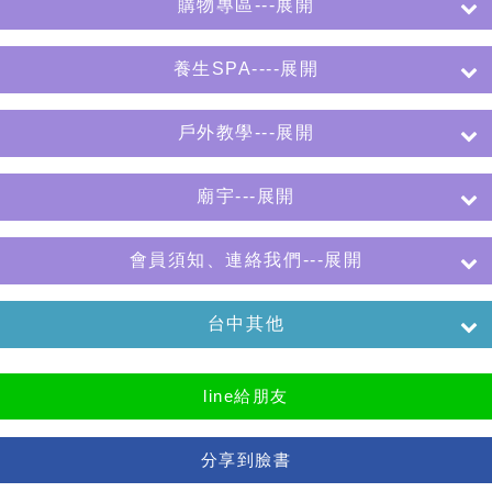
購物專區---展開
養生SPA----展開
戶外教學---展開
廟宇---展開
會員須知、連絡我們---展開
台中其他
line給朋友
分享到臉書