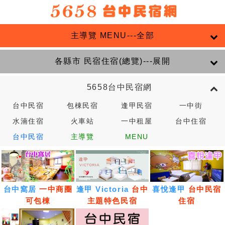
主導覽 MENU---全部
各縣市 民宿住宿(總覽)---展開
5658台中民宿網
台中民宿
包棟民宿
逢甲民宿
一中街
水湳住宿
火車站
一中租屋
台中住宿
台中民宿
主導覽
MENU
台中窩居
一中商圈
逢甲 Victoria
台中
喜悅逢甲
台中民宿
可包棟
主題特色民宿
住宿