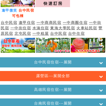
逢甲微笑
台中民宿
可包棟
台中民宿
逢甲住宿
一中商商民宿
一中商圈住宿
一中街
民宿
一中街住宿
水湳住宿
東海大學民宿
火車站民宿
豐
原民宿
北屯民宿
一中租屋
台中民宿
台中住宿
台中民宿住宿---展開
露營區---展開全部
高雄民宿住宿---展開
台南民宿住宿---展開