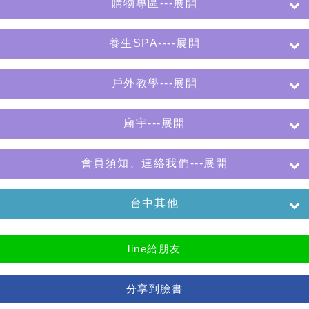
購物專區---展開
養生SPA----展開
戶外教學---展開
廟宇---展開
會員須知、連絡我們---展開
台中其他
line給朋友
分享到臉書