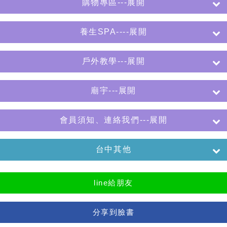
購物專區---展開
養生SPA----展開
戶外教學---展開
廟宇---展開
會員須知、連絡我們---展開
台中其他
line給朋友
分享到臉書