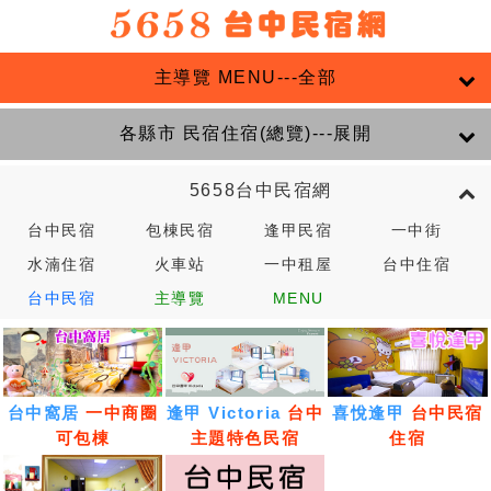
主導覽 MENU---全部
各縣市 民宿住宿(總覽)---展開
5658台中民宿網
台中民宿
包棟民宿
逢甲民宿
一中街
水湳住宿
火車站
一中租屋
台中住宿
台中民宿
主導覽
MENU
台中窩居
一中商圈
逢甲 Victoria
台中
喜悅逢甲
台中民宿
可包棟
主題特色民宿
住宿