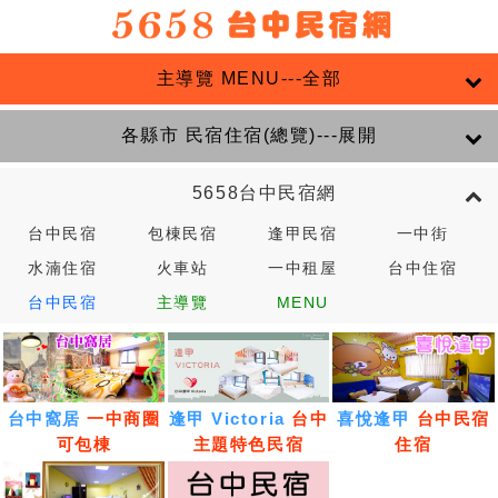
主導覽 MENU---全部
各縣市 民宿住宿(總覽)---展開
5658台中民宿網
台中民宿
包棟民宿
逢甲民宿
一中街
水湳住宿
火車站
一中租屋
台中住宿
台中民宿
主導覽
MENU
台中窩居
一中商圈
逢甲 Victoria
台中
喜悅逢甲
台中民宿
可包棟
主題特色民宿
住宿