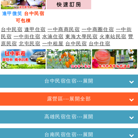
逢甲微笑
台中民宿
可包棟
台中民宿
逢甲住宿
一中商商民宿
一中商圈住宿
一中街
民宿
一中街住宿
水湳住宿
東海大學民宿
火車站民宿
豐
原民宿
北屯民宿
一中租屋
台中民宿
台中住宿
台中民宿住宿---展開
露營區---展開全部
高雄民宿住宿---展開
台南民宿住宿---展開