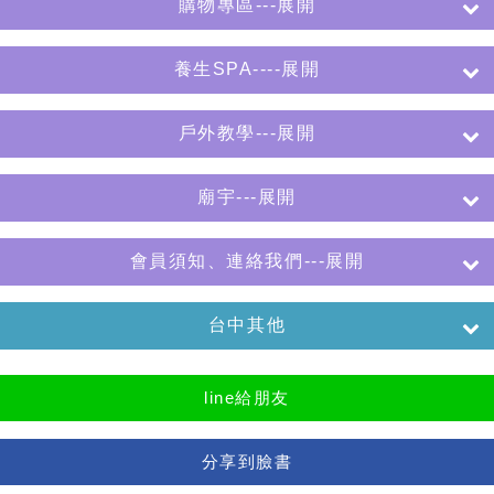
購物專區---展開
養生SPA----展開
戶外教學---展開
廟宇---展開
會員須知、連絡我們---展開
台中其他
line給朋友
分享到臉書