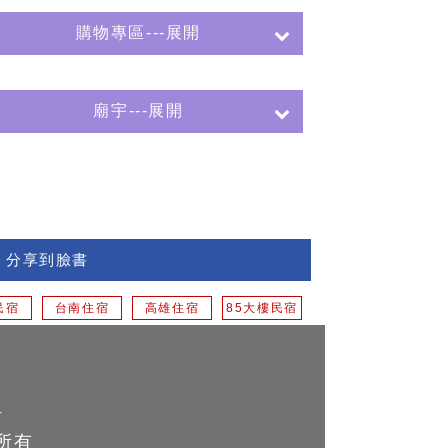
購物專區---展開
廟宇---展開
分享到臉書
民宿
台南住宿
高雄住宿
85大樓民宿
計
所有