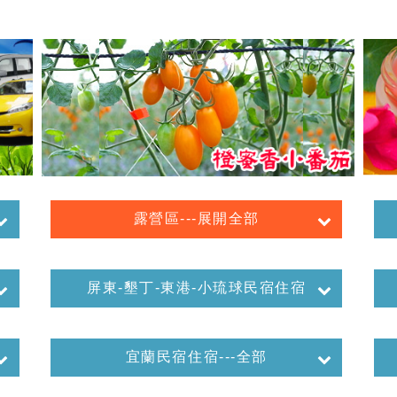
露營區---展開全部
屏東-墾丁-東港-小琉球民宿住宿
宜蘭民宿住宿---全部