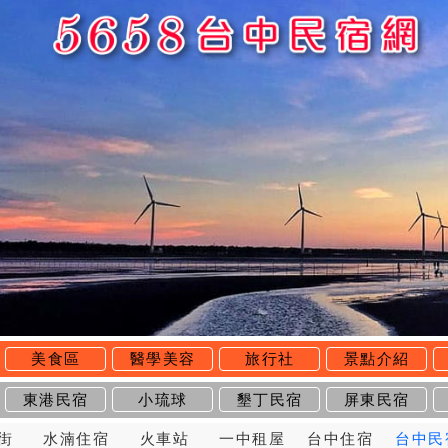
美食區
醫學美容
旅行社
景點介紹
東港民宿
小琉球
墾丁民宿
屏東民宿
街
水湳住宿
火車站
一中租屋
台中住宿
台中民