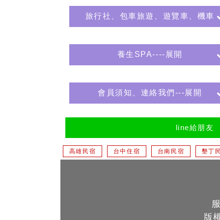
旅行社、包車旅遊、遊覽車、機車
養生SPA----展開
會員須知、連絡我們---展開
line給朋友
高雄民宿
台中住宿
台南民宿
墾丁
版