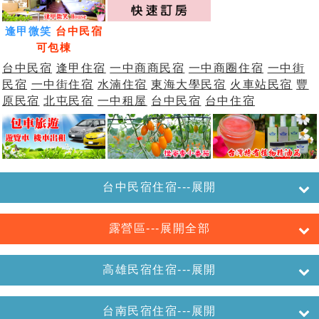
逢甲微笑
台中民宿
可包棟
台中民宿
逢甲住宿
一中商商民宿
一中商圈住宿
一中街
民宿
一中街住宿
水湳住宿
東海大學民宿
火車站民宿
豐
原民宿
北屯民宿
一中租屋
台中民宿
台中住宿
台中民宿住宿---展開
露營區---展開全部
高雄民宿住宿---展開
台南民宿住宿---展開