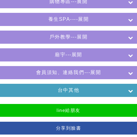
購物專區---展開
養生SPA----展開
戶外教學---展開
廟宇---展開
會員須知、連絡我們---展開
台中其他
line給朋友
分享到臉書