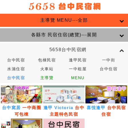
主導覽 MENU---全部
各縣市 民宿住宿(總覽)---展開
5658台中民宿網
台中民宿
包棟民宿
逢甲民宿
一中街
水湳住宿
火車站
一中租屋
台中住宿
台中民宿
主導覽
MENU
台中窩居
一中商圈
逢甲 Victoria
台中
喜悅逢甲
台中民宿
可包棟
主題特色民宿
住宿